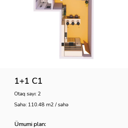
1+1 C1
Otaq sayı: 2
Sahə: 110.48 m2 / sahə
Ümumi plan: