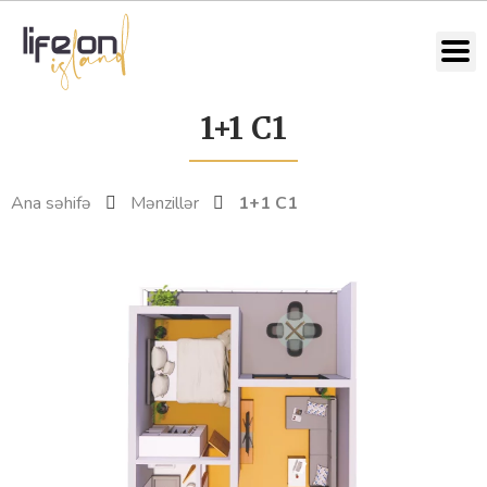
1+1 C1
Ana səhifə
Mənzillər
1+1 C1