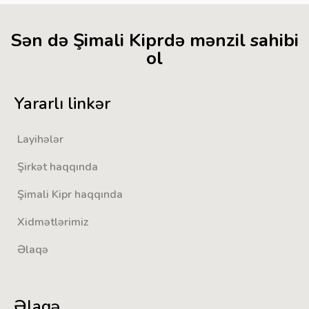
Sən də Şimali Kiprdə mənzil sahibi
ol
Yararlı linkər
Layihələr
Şirkət haqqında
Şimali Kipr haqqında
Xidmətlərimiz
Əlaqə
Əlaqə