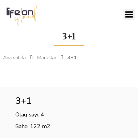
3+1
Ana səhifə
Mənzillər
3+1
3+1
Otaq sayı: 4
Sahə: 122 m2