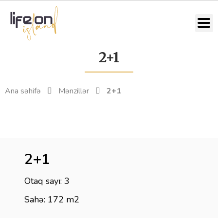
2+1
Ana səhifə
Mənzillər
2+1
2+1
Otaq sayı: 3
Sahə: 172 m2