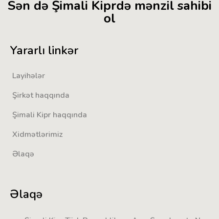
Sən də Şimali Kiprdə mənzil sahibi
ol
Yararlı linkər
Layihələr
Şirkət haqqında
Şimali Kipr haqqında
Xidmətlərimiz
Əlaqə
Əlaqə