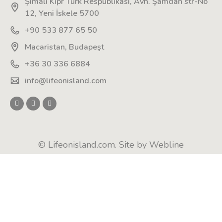
Şimali Kipr Türk Respublikası, Avn. Şamdan str-No
12, Yeni İskele 5700
+90 533 877 65 50
Macaristan, Budapeşt
+36 30 336 6884
info@lifeonisland.com
© Lifeonisland.com. Site by
Webline