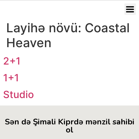
Layihə növü:
Coastal
Heaven
2+1
1+1
Studio
Sən də Şimali Kiprdə mənzil sahibi
ol