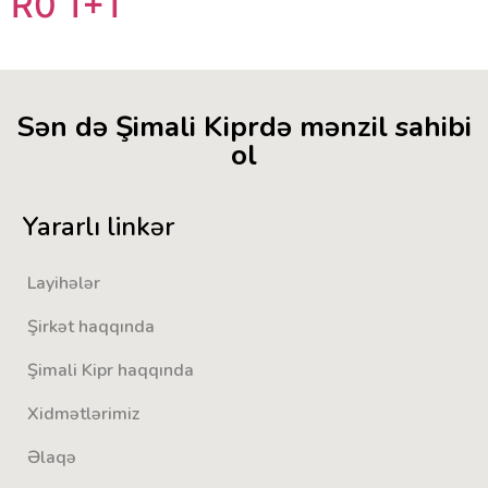
R0 1+1
Sən də Şimali Kiprdə mənzil sahibi
ol
Yararlı linkər
Layihələr
Şirkət haqqında
Şimali Kipr haqqında
Xidmətlərimiz
Əlaqə